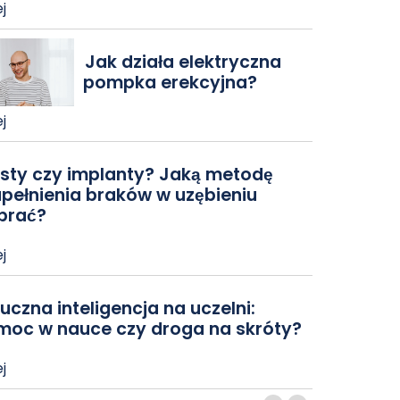
j
Jak działa elektryczna
pompka erekcyjna?
j
sty czy implanty? Jaką metodę
pełnienia braków w uzębieniu
brać?
j
uczna inteligencja na uczelni:
moc w nauce czy droga na skróty?
j