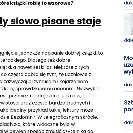
dale
óre książki robią to wzorowo?
dy słowo pisane staje
dale
gnięcie, jednakże napisanie dobrej książki, to
Mo
iterackiego.
Dlatego też dobre i
uzu
ątki, a nawet setki lat. Niektóre z tych
wy
 co często odbija się tym, że uczniowie z
 to zazwyczaj przymusem i kojarzeniem
dale
e szkołą, sprawdzianami i ocenami. Niezwykle
est przecież nie dręczenie uczniów, a
Szt
wistości oraz często bardzo trudnych i
po
o idealny przykład takiej lektury może
udzie Bezdomni”. W telegraficznym skrócie,
dale
łach zła, które widoczne było w
ał w pewien sposób zmusić czytelnika do