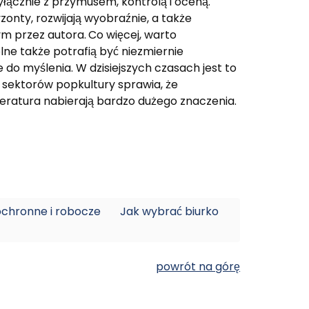
wyłącznie z przymusem, kontrolą i oceną.
zonty, rozwijają wyobraźnie, a także
ym przez autora.
Co więcej, warto
lne także potrafią być niezmiernie
e do myślenia. W dzisiejszych czasach jest to
 sektorów popkultury sprawia, że
iteratura nabierają bardzo dużego znaczenia.
ochronne i robocze
Jak wybrać biurko
powrót na górę