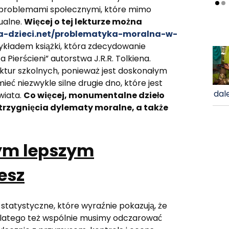
 i problemami społecznymi, które mimo
ualne.
Więcej o tej lekturze można
dla-dzieci.net/problematyka-moralna-w-
ykładem książki, która zdecydowanie
 Pierścieni” autorstwa J.R.R. Tolkiena.
ektur szkolnych, ponieważ jest doskonałym
ć niezwykle silne drugie dno, które jest
dale
wiata.
Co więcej, monumentalne dzieło
trzygnięcia dylematy moralne, a także
tym lepszym
esz
statystyczne, które wyraźnie pokazują, że
. Dlatego też wspólnie musimy odczarować