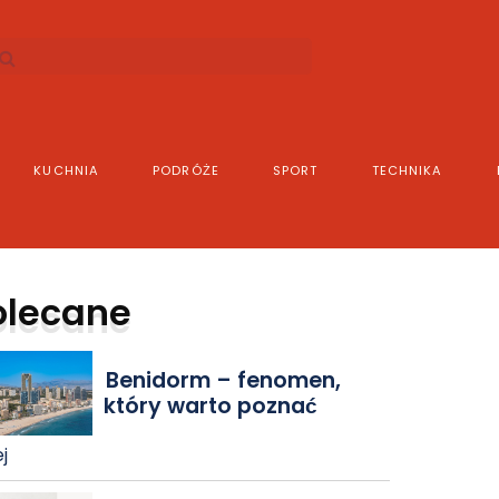
KUCHNIA
PODRÓŻE
SPORT
TECHNIKA
olecane
Benidorm – fenomen,
który warto poznać
j