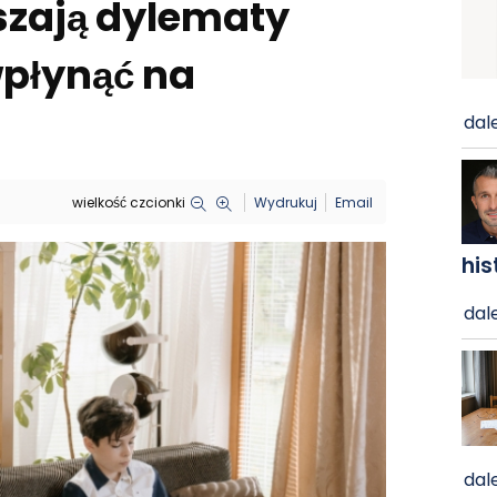
uszają dylematy
wpłynąć na
dale
wielkość czcionki
Wydrukuj
Email
his
dale
dale