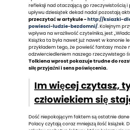
refleksji nad otaczającą go rzeczywistością
upływu dziesiątek dekad nadal pozostają akt
przeczytać w artykule -
http://ksiazki-
powiesci-ludzie-bezdomni/
.
Kolejnym prz
wpływa na wrażliwość czytelnika, jest „Władca
Książka ta była nawet już nawet w kanonie l
przykładem tego, że powieść fantasy może mie
odzwierciedleniem naszego rzeczywistego ś
Tolkiena wprost pokazuje trudne do rozs
siłę przyjaźni i sens poświęcenia.
Im
więcej czytasz, 
człowiekiem się staj
Dość niepokojącym faktem są ostatnie dane 
Polacy czytają coraz mniejszą ilość książek