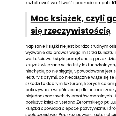
kształtować wrażliwość i poczucie empatii.
Kt
Moc książek, czyli g
się rzeczywistością
Napisanie książki nie jest bardzo trudnym osią
wyzwanie dla prawdziwego mistrza kunsztu l
wartościowe książki pamiętane są przez dziesi
książek włączane są do listy lektur szkolnych,
niechęcią po nie sięgają. Spowodowane jest
lektury z czymś, co nieodłącznie wiąże się z
szkodzi to dobrym lekturom, których celem j
pokazywanie współczesnej dla autora rzeczy
niejednoznacznych dylematów moralnych. Jak
posłużyć książka Stefana Żeromskiego pt. „L
książka opowiada o epoce pozytywizmu i źród
społeczeństwie. Poprzez powieść, autor chci