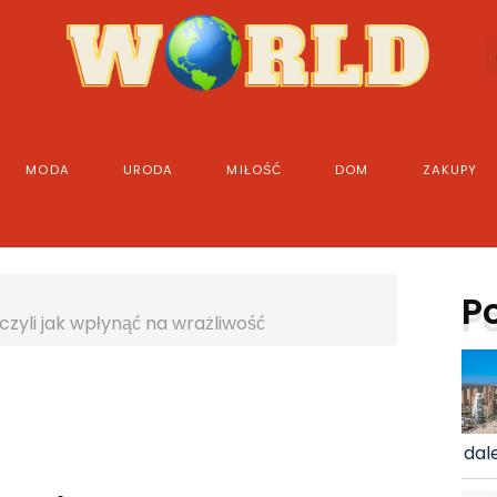
MODA
URODA
MIŁOŚĆ
DOM
ZAKUPY
P
czyli jak wpłynąć na wrażliwość
dale