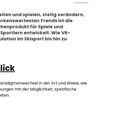
fot:pixabay
beiten und spielen, stetig verändern,
rkenswertesten Trends ist die
schenprodukt für Spiele und
Sportlern entwickelt. Wie VR-
ation im Skisport bis hin zu
lick
 Paradigmenwechsel in der Art und Weise, wie
bungen mit der Möglichkeit, spezifische
iten.