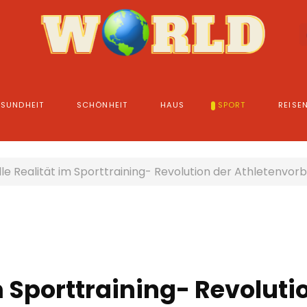
SUNDHEIT
SCHÖNHEIT
HAUS
SPORT
REISE
lle Realität im Sporttraining- Revolution der Athletenvor
im Sporttraining- Revoluti