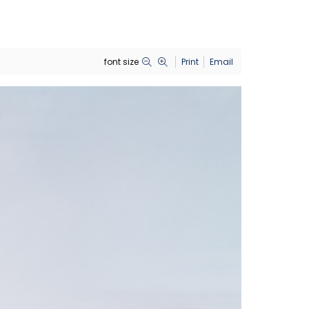
font size
Print
Email