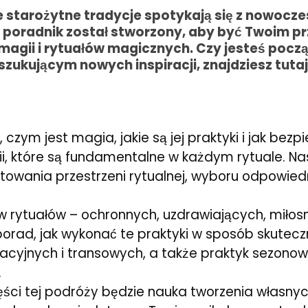
zie starożytne tradycje spotykają się z nowoc
n poradnik został stworzony, aby być Twoim p
magii i rytuałów magicznych. Czy jesteś poc
ukującym nowych inspiracji, znajdziesz tutaj
zym jest magia, jakie są jej praktyki i jak bezp
ii, które są fundamentalne w każdym rytuale. Na
owania przestrzeni rytualnej, wyboru odpowiedni
 rytuałów – ochronnych, uzdrawiających, miłosny
porad, jak wykonać te praktyki w sposób skuteczn
yjnych i transowych, a także praktyk sezonowych
.
ęści tej podróży będzie nauka tworzenia własnyc