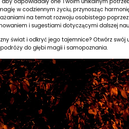
yki, aby odpowiadały one Twoim unikalnym potr
 magię w codziennym życiu, przynosząc harmoni
zważaniami na temat rozwoju osobistego poprzez
owaniem i sugestiami dotyczącymi dalszej nauki
y świat i odkryć jego tajemnice? Otwórz swój um
podróży do głębi magii i samopoznania.