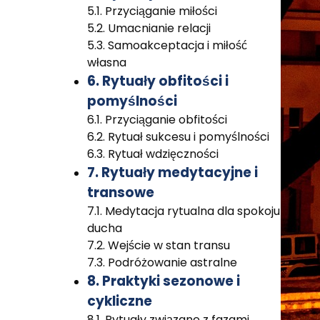
5.1. Przyciąganie miłości
5.2. Umacnianie relacji
5.3. Samoakceptacja i miłość
własna
6. Rytuały obfitości i
pomyślności
6.1. Przyciąganie obfitości
6.2. Rytuał sukcesu i pomyślności
6.3. Rytuał wdzięczności
7. Rytuały medytacyjne i
transowe
7.1. Medytacja rytualna dla spokoju
ducha
7.2. Wejście w stan transu
7.3. Podróżowanie astralne
8. Praktyki sezonowe i
cykliczne
8.1. Rytuały związane z fazami