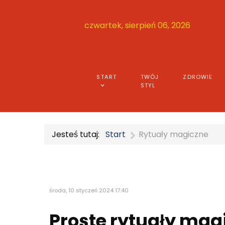
czwartek, sierpień 06, 2026
START
TWÓJ
ZDROWIE
STYL
Jesteś tutaj:
Start
Rytuały magiczne
środa, 10 styczeń 2024 17:40
Proste rytuały mag