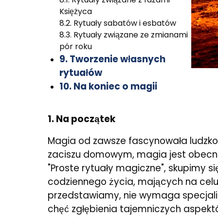
Księżyca
8.2. Rytuały sabatów i esbatów
8.3. Rytuały związane ze zmianami
pór roku
9. Tworzenie własnych
rytuałów
10. Na koniec o magii
1. Na początek
Magia od zawsze fascynowała ludzkoś
zaciszu domowym, magia jest obecna 
"Proste rytuały magiczne", skupimy 
codziennego życia, mających na celu o
przedstawiamy, nie wymaga specjalist
chęć zgłębienia tajemniczych aspektó