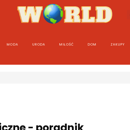
MODA
URODA
MIŁOŚĆ
DOM
ZAKUPY
iczne - poradnik