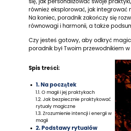
się, jak personalizować swoje prakt
również eksplorować, jak integrować
Na koniec, poradnik zakończy się ro
równowagi i harmonii, a także podsum
Czy jesteś gotowy, aby odkryć magiczn
poradnik był Twoim przewodnikiem w 
Spis treści:
1. Na początek
1.1. O magii i jej praktykach
1.2. Jak bezpiecznie praktykować
rytuały magiczne
1.3. Zrozumienie intencji i energii w
magii
2. Podstawy rytuałów