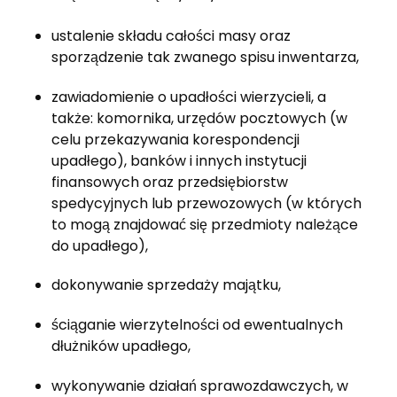
ustalenie skł
adu ca
łości masy oraz
sporządzenie tak zwanego spisu inwentarza,
zawiadomienie o upadłości wierzycieli, a
także: komornika, urzędów pocztowych (w
celu przekazywania korespondencji
upadł
ego), bank
ów i innych instytucji
finansowych oraz przedsiębiorstw
spedycyjnych lub przewozowych (w których
to mogą znajdować się przedmioty należące
do upadł
ego),
dokonywanie sprzedaży majątku,
ściąganie wierzytelności od ewentualnych
dłużników upadłego,
wykonywanie działań sprawozdawczych, w