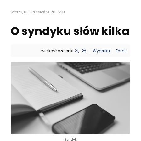
wtorek, 08 wrzesień 2020 16:04
O syndyku słów kilka
wielkość czcionki
Wydrukuj
Email
Syndyk