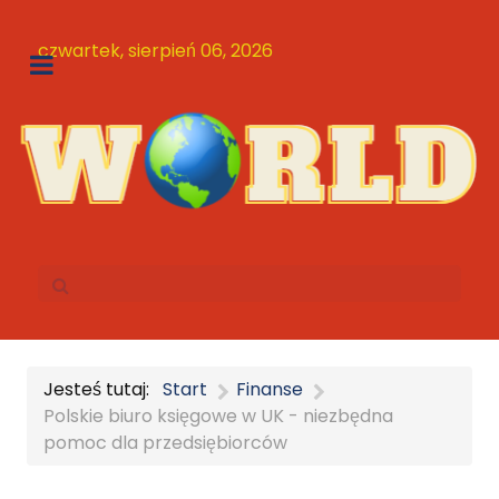
czwartek, sierpień 06, 2026
Jesteś tutaj:
Start
Finanse
Polskie biuro księgowe w UK - niezbędna
pomoc dla przedsiębiorców