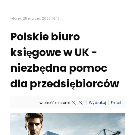
wtorek, 25 marzec 2025 14:45
Polskie biuro
księgowe w UK -
niezbędna pomoc
dla przedsiębiorców
wielkość czcionki
Wydrukuj
Email