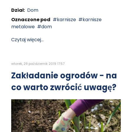
Dział:
Dom
Oznaczone pod
karnisze
karnisze
metalowe
dom
Czytaj więcej...
wtorek, 29 październik 2019 17:57
Zakładanie ogrodów - na
co warto zwrócić uwagę?