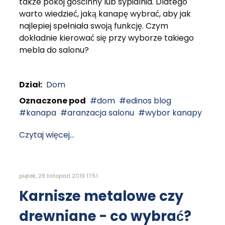
także pokój gościnny lub sypialnia. Dlatego
warto wiedzieć, jaką kanapę wybrać, aby jak
najlepiej spełniała swoją funkcję. Czym
dokładnie kierować się przy wyborze takiego
mebla do salonu?
Dział:
Dom
Oznaczone pod
dom
edinos blog
kanapa
aranzacja salonu
wybor kanapy
Czytaj więcej...
piątek, 29 listopad 2019 17:51
Karnisze metalowe czy
drewniane - co wybrać?