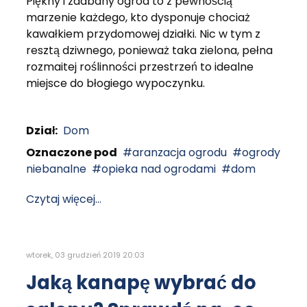
Piękny i zadbany ogród to z pewnością
marzenie każdego, kto dysponuje chociaż
kawałkiem przydomowej działki. Nic w tym z
resztą dziwnego, ponieważ taka zielona, pełna
rozmaitej roślinności przestrzeń to idealne
miejsce do błogiego wypoczynku.
Dział:
Dom
Oznaczone pod
aranzacja ogrodu
ogrody
niebanalne
opieka nad ogrodami
dom
Czytaj więcej...
wtorek, 03 grudzień 2019 20:03
Jaką kanapę wybrać do