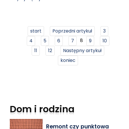
start
Poprzedni artykuł
3
8
4
5
6
7
9
10
11
12
Następny artykuł
koniec
Dom i rodzina
Remont czy punktowa