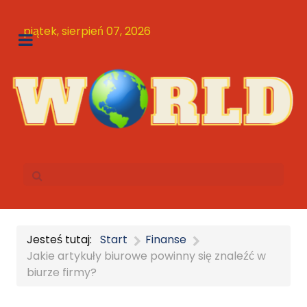
piątek, sierpień 07, 2026
Jesteś tutaj:
Start
Finanse
Jakie artykuły biurowe powinny się znaleźć w
biurze firmy?