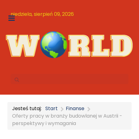
niedziela, sierpień 09, 2026
Jesteś tutaj:
Start
Finanse
Oferty pracy w branży budowlanej w Austrii -
perspektywy i wymagania