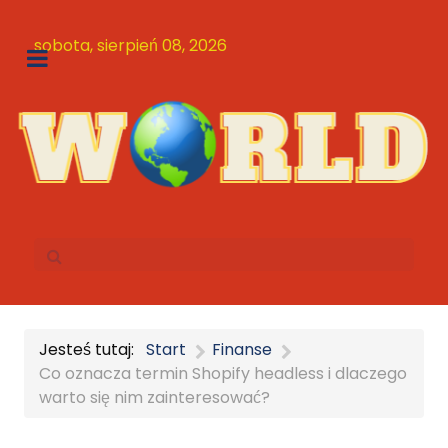
sobota, sierpień 08, 2026
Jesteś tutaj:
Start
Finanse
Co oznacza termin Shopify headless i dlaczego
warto się nim zainteresować?