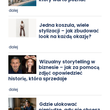
dalej
Jedna koszula, wiele
stylizacji – jak zbudować
look na każdą okazję?
dalej
Wizualny storytelling w
biznesie – jak za pomocą
zdjęć opowiedzieć
historię, która sprzedaje
dalej
Gdzie ulokować
pieniądze, gdy nie chcesz