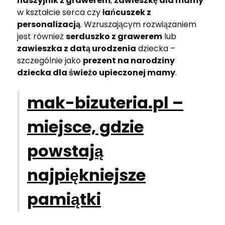
naszyjnik z grawerem
,
zawieszkę dla mamy
w kształcie serca czy
łańcuszek z
personalizacją
. Wzruszającym rozwiązaniem
jest również
serduszko z grawerem
lub
zawieszka z datą urodzenia
dziecka –
szczególnie jako
prezent na narodziny
dziecka dla świeżo upieczonej mamy
.
mak-bizuteria.pl –
miejsce, gdzie
powstają
najpiękniejsze
pamiątki