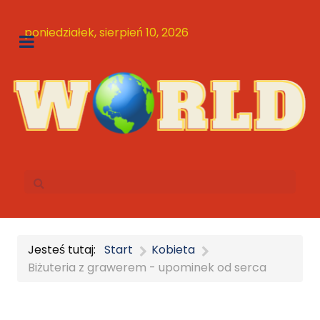
poniedziałek, sierpień 10, 2026
Jesteś tutaj:
Start
Kobieta
Biżuteria z grawerem - upominek od serca