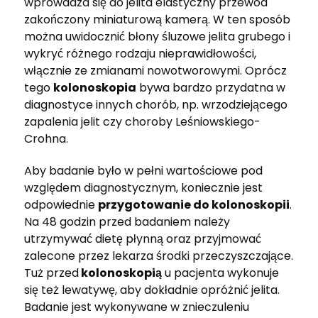
wprowadza się do jelita elastyczny przewód
zakończony miniaturową kamerą. W ten sposób
można uwidocznić błony śluzowe jelita grubego i
wykryć różnego rodzaju nieprawidłowości,
włącznie ze zmianami nowotworowymi. Oprócz
tego
kolonoskopia
bywa bardzo przydatna w
diagnostyce innych chorób, np. wrzodziejącego
zapalenia jelit czy choroby Leśniowskiego-
Crohna.
Aby badanie było w pełni wartościowe pod
względem diagnostycznym, koniecznie jest
odpowiednie
przygotowanie do kolonoskopii
.
Na 48 godzin przed badaniem należy
utrzymywać dietę płynną oraz przyjmować
zalecone przez lekarza środki przeczyszczające.
Tuż przed
kolonoskopią
u pacjenta wykonuje
się też lewatywę, aby dokładnie opróżnić jelita.
Badanie jest wykonywane w znieczuleniu