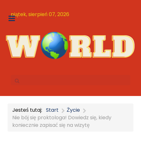
piątek, sierpień 07, 2026
Jesteś tutaj:
Start
Życie
Nie bój się proktologa! Dowiedz się, kiedy
koniecznie zapisać się na wizytę