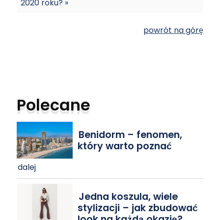
2020 roku? »
powrót na górę
Polecane
Benidorm – fenomen,
który warto poznać
dalej
Jedna koszula, wiele
stylizacji – jak zbudować
look na każdą okazję?