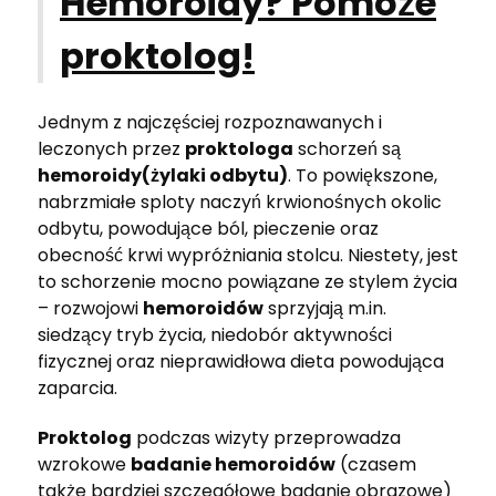
Hemoroidy? Pomoże
proktolog!
Jednym z najczęściej rozpoznawanych i
leczonych przez
proktologa
schorzeń są
hemoroidy(żylaki odbytu)
. To powiększone,
nabrzmiałe sploty naczyń krwionośnych okolic
odbytu, powodujące ból, pieczenie oraz
obecność krwi wypróżniania stolcu. Niestety, jest
to schorzenie mocno powiązane ze stylem życia
– rozwojowi
hemoroidów
sprzyjają m.in.
siedzący tryb życia, niedobór aktywności
fizycznej oraz nieprawidłowa dieta powodująca
zaparcia.
Proktolog
podczas wizyty przeprowadza
wzrokowe
badanie hemoroidów
(czasem
także bardziej szczegółowe badanie obrazowe)