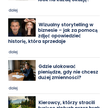
dalej
Wizualny storytelling w
biznesie – jak za pomocą
zdjęć opowiedzieć
historię, która sprzedaje
dalej
Gdzie ulokować
pieniądze, gdy nie chcesz
dużej zmienności?
dalej
Kierowcy, którzy stracili