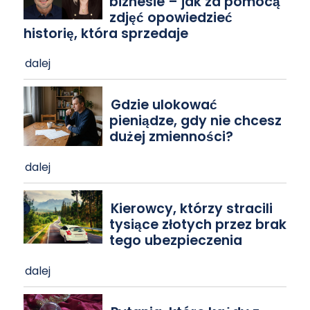
biznesie – jak za pomocą
zdjęć opowiedzieć
historię, która sprzedaje
dalej
Gdzie ulokować
pieniądze, gdy nie chcesz
dużej zmienności?
dalej
Kierowcy, którzy stracili
tysiące złotych przez brak
tego ubezpieczenia
dalej