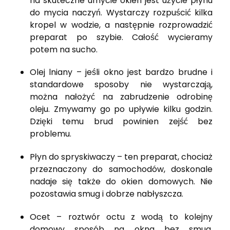
na skuteczne umycie okien jest użycie płynu
do mycia naczyń. Wystarczy rozpuścić kilka
kropel w wodzie, a następnie rozprowadzić
preparat po szybie. Całość wycieramy
potem na sucho.
Olej lniany – jeśli okno jest bardzo brudne i
standardowe sposoby nie wystarczają,
można nałożyć na zabrudzenie odrobinę
oleju. Zmywamy go po upływie kilku godzin.
Dzięki temu brud powinien zejść bez
problemu.
Płyn do spryskiwaczy – ten preparat, chociaż
przeznaczony do samochodów, doskonale
nadaje się także do okien domowych. Nie
pozostawia smug i dobrze nabłyszcza.
Ocet – roztwór octu z wodą to kolejny
domowy sposób na okna bez smug.