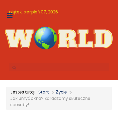
piątek, sierpień 07, 2026
Jesteś tutaj:
Start
Życie
Jak umyć okna? Zdradzamy skuteczne
sposoby!