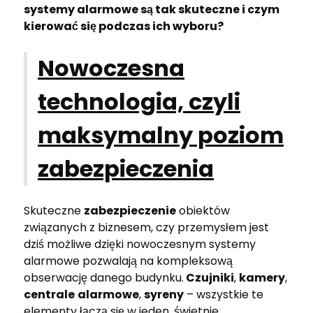
systemy alarmowe są tak skuteczne i czym
kierować się podczas ich wyboru?
Nowoczesna
technologia, czyli
maksymalny poziom
zabezpieczenia
Skuteczne
zabezpieczenie
obiektów
związanych z biznesem, czy przemysłem jest
dziś możliwe dzięki nowoczesnym systemy
alarmowe pozwalają na kompleksową
obserwację danego budynku.
Czujniki
,
kamery
,
centrale
alarmowe
,
syreny
– wszystkie te
elementy łączą się w jeden, świetnie