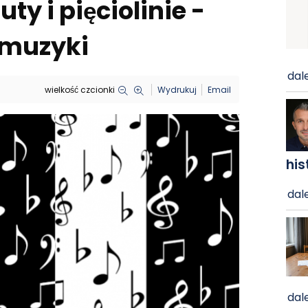
ty i pięciolinie -
w muzyki
dale
wielkość czcionki
Wydrukuj
Email
his
dale
dale