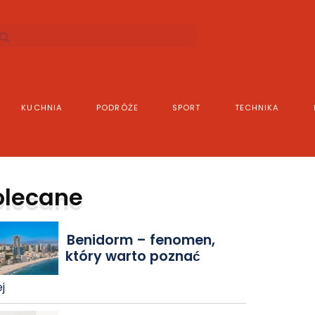
KUCHNIA
PODRÓŻE
SPORT
TECHNIKA
olecane
Benidorm – fenomen,
który warto poznać
j