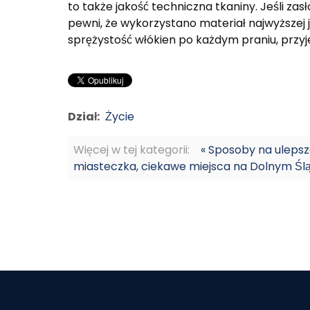
to także jakość techniczna tkaniny. Jeśli z
pewni, że wykorzystano materiał najwyższej j
sprężystość włókien po każdym praniu, przy
Dział:
Życie
Więcej w tej kategorii:
« Sposoby na ulepsz
miasteczka, ciekawe miejsca na Dolnym Śląs