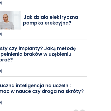
j
Jak działa elektryczna
pompka erekcyjna?
j
sty czy implanty? Jaką metodę
pełnienia braków w uzębieniu
brać?
j
uczna inteligencja na uczelni:
moc w nauce czy droga na skróty?
j