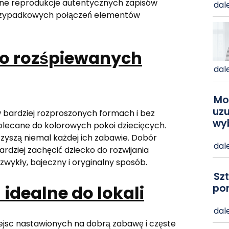
lne reprodukcje autentycznych zapisów
dale
przypadkowych połączeń elementów
do rozśpiewanych
dale
Mo
uzu
 bardziej rozproszonych formach i bez
wy
 polecane do kolorowych pokoi dziecięcych.
arzyszą niemal każdej ich zabawie. Dobór
dale
rdziej zachęcić dziecko do rozwijania
ezwykły, bajeczny i oryginalny sposób.
Szt
idealne do lokali
po
dale
iejsc nastawionych na dobrą zabawę i częste