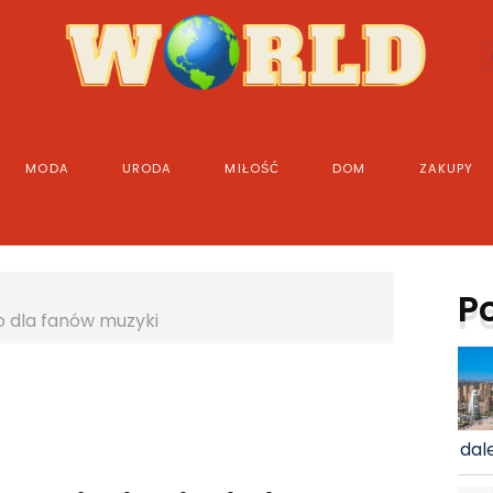
MODA
URODA
MIŁOŚĆ
DOM
ZAKUPY
P
ko dla fanów muzyki
dale