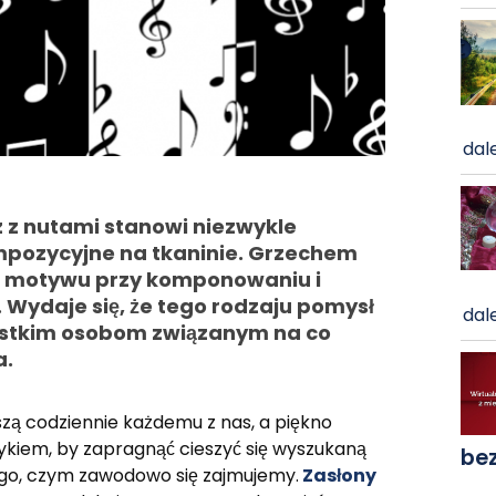
dale
z z nutami stanowi niezwykle
ompozycyjne na tkaninie. Grzechem
go motywu przy komponowaniu i
 Wydaje się, że tego rodzaju pomysł
dale
zystkim osobom związanym na co
a.
zą codziennie każdemu z nas, a piękno
zykiem, by zapragnąć cieszyć się wyszukaną
be
ego, czym zawodowo się zajmujemy.
Zasłony