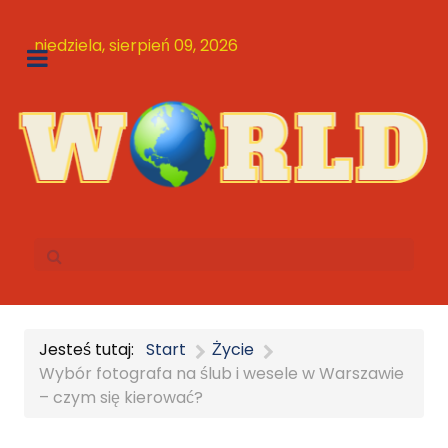
niedziela, sierpień 09, 2026
Jesteś tutaj:
Start
Życie
Wybór fotografa na ślub i wesele w Warszawie
– czym się kierować?