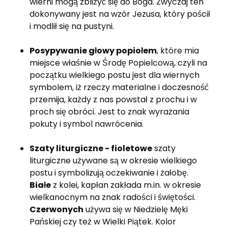
wierni mogą zbliżyć się do Boga. Zwyczaj ten
dokonywany jest na wzór Jezusa, który pościł
i modlił się na pustyni.
Posypywanie głowy popiołem
, które mia
miejsce właśnie w Środę Popielcową, czyli na
początku wielkiego postu jest dla wiernych
symbolem, iż rzeczy materialne i doczesność
przemija, każdy z nas powstał z prochu i w
proch się obróci. Jest to znak wyrażania
pokuty i symbol nawrócenia.
Szaty liturgiczne - fioletowe
szaty
liturgiczne używane są w okresie wielkiego
postu i symbolizują oczekiwanie i żałobę.
Białe
z kolei, kapłan zakłada m.in. w okresie
wielkanocnym na znak radości i świętości.
Czerwonych
używa się w Niedzielę Męki
Pańskiej czy też w Wielki Piątek. Kolor