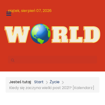
piątek, sierpień 07, 2026
Jesteś tutaj:
Start
Życie
Kiedy się zaczyna wielki post 2021? [Kalendarz]