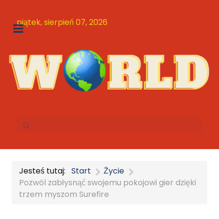
piątek, sierpień 07, 2026
Jesteś tutaj:
Start
Życie
Pozwól zabłysnąć swojemu pokojowi gier dzięki
trzem myszom Surefire