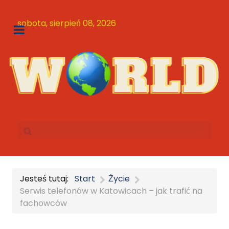
sobota, sierpień 08, 2026
Jesteś tutaj:
Start
Życie
Serwis telefonów w Katowicach – jak trafić na
fachowców