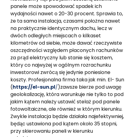
panele może spowodować spadek ich
wydajności nawet o 20-30 procent. Sprawia to,
że ta sama instalacja, czasami położna nawet
na praktycznie identycznym dachu, lecz w
dwóch odległych miejscach o kilkaset
kilometrów od siebie, może dawać rzeczywiste
oszczędności względem płaconych rachunków
za prąd elektryczny lub stanie się kosztem,
który co najwyżej w ogólnym rozrachunku
inwestorowi zwrócą się jedynie poniesione
koszty. Profesjonalna firma taka jak min. El- Sun
(
https://el-sun.pl
/
)zawsze bierze pod uwagę
geolokalizację, która warunkuje nie tylko to pod
jakim kątem należy ustawić stelaż pod panele
fotowoltaiczne, ale również w którym kierunku.
Zwykle instalacja będzie działała najefektywniej,
będąc ustawiona pod kątem około 35 stopni,
przy skierowaniu paneli w kierunku