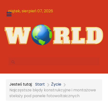
piątek, sierpień 07, 2026
Jesteś tutaj:
Start
Życie
Najczęstsze błędy konstrukcyjne i montażowe
stelaży pod panele fotowoltaicznych