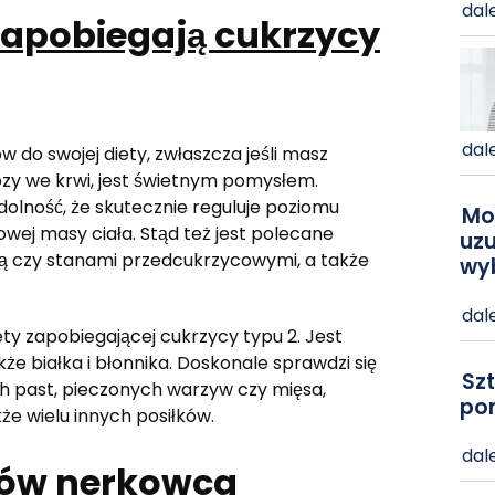
dale
apobiegają cukrzycy
dale
 do swojej diety, zwłaszcza jeśli masz
zy we krwi, jest świetnym pomysłem.
lność, że skutecznie reguluje poziomu
Mo
wej masy ciała. Stąd też jest polecane
uzu
ią czy stanami przedcukrzycowymi, a także
wy
dale
ty zapobiegającej cukrzycy typu 2. Jest
e białka i błonnika. Doskonale sprawdzi się
Szt
ch past, pieczonych warzyw czy mięsa,
po
że wielu innych posiłków.
dale
hów nerkowca