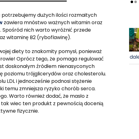
potrzebujemy dużych ilości rozmaitych
w
zawiera mnóstwo ważnych witamin oraz
ń. Spośród nich warto wyróżnić przede
raz witaminę B2 (ryboflawinę).
ojej diety to znakomity pomysł, ponieważ
dale
drowie! Oprócz tego, że pomaga regulować
 jest doskonałym źródłem nienasyconych
ę poziomu trójglicerydów oraz cholesterolu.
u LDL i jednocześnie podnosi stężenie
ki temu zmniejsza ryzyko chorób serca.
go. Warto również dodać, że masło z
tak wiec ten produkt z pewnością docenią
tywne fizycznie.