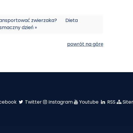
transportować zwierzaka?
Dieta
 smaczny dzień »
powrót na górę
cebook
Twitter
Instagram
Youtube
RSS
Sit