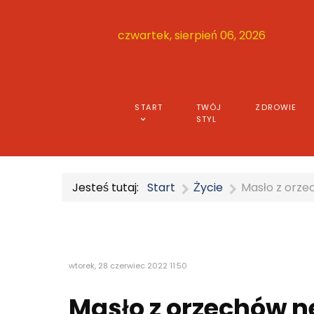
czwartek, sierpień 06, 2026
START
TWÓJ
ZDROWIE
STYL
Jesteś tutaj:
Start
Życie
Masło z orze
wtorek, 28 czerwiec 2022 11:50
Masło z orzechów n