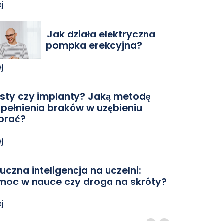
j
Jak działa elektryczna
pompka erekcyjna?
j
sty czy implanty? Jaką metodę
pełnienia braków w uzębieniu
brać?
j
uczna inteligencja na uczelni:
moc w nauce czy droga na skróty?
j