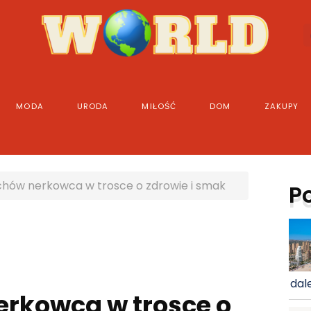
MODA
URODA
MIŁOŚĆ
DOM
ZAKUPY
chów nerkowca w trosce o zdrowie i smak
P
dale
erkowca w trosce o