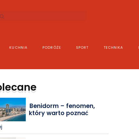
KUCHNIA
PODRÓŻE
SPORT
TECHNIKA
olecane
Benidorm – fenomen,
który warto poznać
j