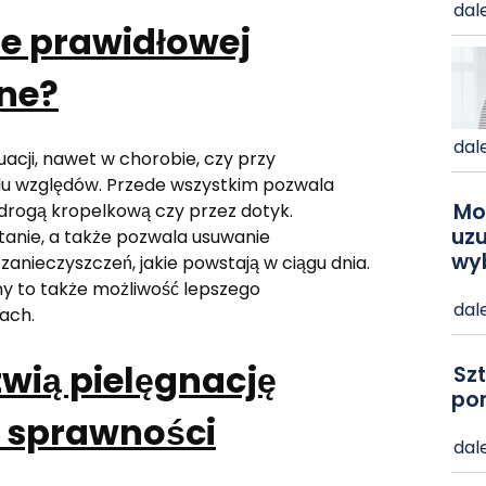
dale
e prawidłowej
żne?
dale
acji, nawet w chorobie, czy przy
lu względów. Przede wszystkim pozwala
Mo
rogą kropelkową czy przez dotyk.
uzu
anie, a także pozwala usuwanie
wy
nieczyszczeń, jakie powstają w ciągu dnia.
ny to także możliwość lepszego
dale
ach.
twią pielęgnację
Szt
po
 sprawności
dale