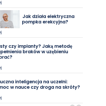
j
Jak działa elektryczna
pompka erekcyjna?
j
sty czy implanty? Jaką metodę
pełnienia braków w uzębieniu
brać?
j
uczna inteligencja na uczelni:
moc w nauce czy droga na skróty?
j