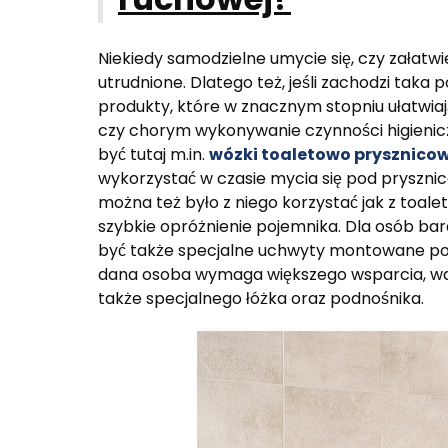
Niekiedy samodzielne umycie się, czy załatwi
utrudnione. Dlatego też, jeśli zachodzi taka
produkty, które w znacznym stopniu ułatwia
czy chorym wykonywanie czynności higienic
być tutaj m.in.
wózki toaletowo prysznico
wykorzystać w czasie mycia się pod prysznic
można też było z niego korzystać jak z toal
szybkie opróżnienie pojemnika. Dla osób b
być także specjalne uchwyty montowane pod 
dana osoba wymaga większego wsparcia, war
także specjalnego łóżka oraz podnośnika.