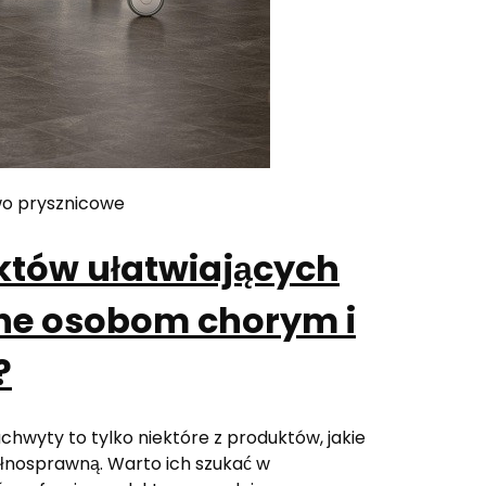
wo prysznicowe
któw ułatwiających
zne osobom chorym i
?
uchwyty to tylko niektóre z produktów, jakie
ełnosprawną. Warto ich szukać w