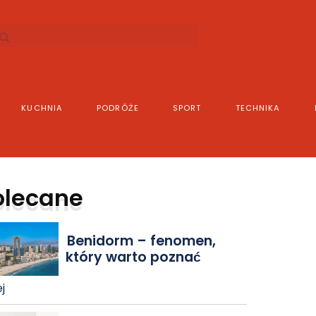
KUCHNIA
PODRÓŻE
SPORT
TECHNIKA
olecane
Benidorm – fenomen,
który warto poznać
j