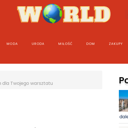
MODA
URODA
MIŁOŚĆ
DOM
ZAKUPY
P
 dla Twojego warsztatu
dale