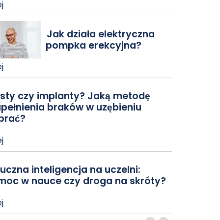
j
Jak działa elektryczna
pompka erekcyjna?
j
sty czy implanty? Jaką metodę
pełnienia braków w uzębieniu
brać?
j
uczna inteligencja na uczelni:
moc w nauce czy droga na skróty?
j