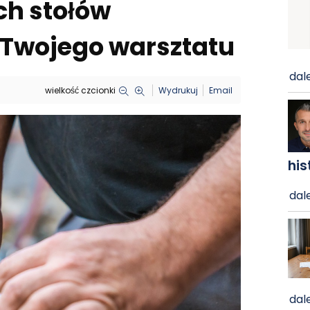
h stołów
 Twojego warsztatu
dale
wielkość czcionki
Wydrukuj
Email
his
dale
dale