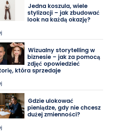
Jedna koszula, wiele
stylizacji – jak zbudować
look na każdą okazję?
j
Wizualny storytelling w
biznesie – jak za pomocą
zdjęć opowiedzieć
torię, która sprzedaje
j
Gdzie ulokować
pieniądze, gdy nie chcesz
dużej zmienności?
j