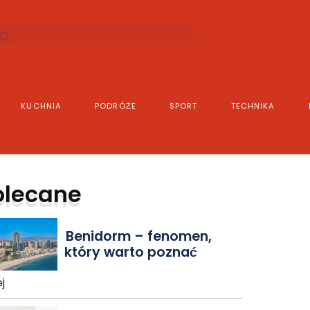
KUCHNIA
PODRÓŻE
SPORT
TECHNIKA
olecane
Benidorm – fenomen,
który warto poznać
j