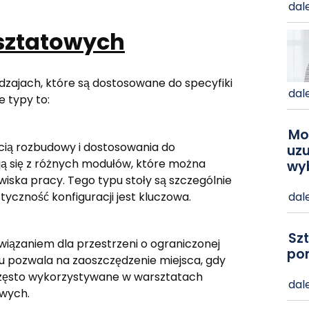
dale
sztatowych
zajach, które są dostosowane do specyfiki
dale
 typy to:
Mo
cią rozbudowy i dostosowania do
uzu
ją się z różnych modułów, które można
wy
wiska pracy. Tego typu stoły są szczególnie
yczność konfiguracji jest kluczowa.
dale
Szt
wiązaniem dla przestrzeni o ograniczonej
po
łu pozwala na zaoszczędzenie miejsca, gdy
ą często wykorzystywane w warsztatach
dale
wych.