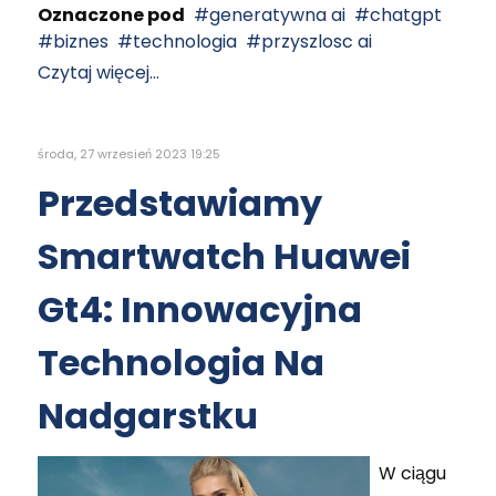
Oznaczone pod
generatywna ai
chatgpt
biznes
technologia
przyszlosc ai
Czytaj więcej...
środa, 27 wrzesień 2023 19:25
Przedstawiamy
Smartwatch Huawei
Gt4: Innowacyjna
Technologia Na
Nadgarstku
W ciągu