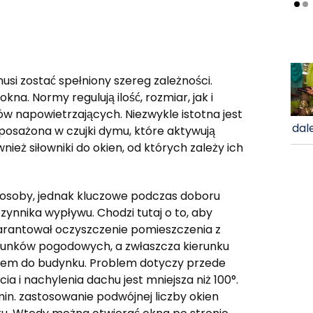
si zostać spełniony szereg zależności.
kna. Normy regulują ilość, rozmiar, jak i
w napowietrzających. Niezwykle istotna jest
dale
posażona w czujki dymu, które aktywują
nież siłowniki do okien, od których zależy ich
osoby, jednak kluczowe podczas doboru
ynnika wypływu. Chodzi tutaj o to, aby
rantował oczyszczenie pomieszczenia z
runków pogodowych, a zwłaszcza kierunku
tem do budynku. Problem dotyczy przede
a i nachylenia dachu jest mniejsza niż 100°.
in. zastosowanie podwójnej liczby okien