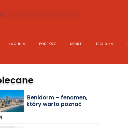
KUCHNIA
PODRÓŻE
SPORT
TECHNIKA
olecane
Benidorm – fenomen,
który warto poznać
j