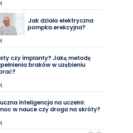
j
Jak działa elektryczna
pompka erekcyjna?
j
sty czy implanty? Jaką metodę
pełnienia braków w uzębieniu
brać?
j
uczna inteligencja na uczelni:
moc w nauce czy droga na skróty?
j