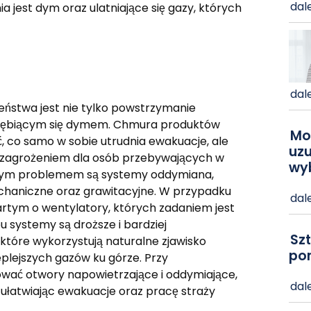
dale
 jest dym oraz ulatniające się gazy, których
dale
zeństwa jest nie tylko powstrzymanie
kłębiącym się dymem. Chmura produktów
Mo
ć, co samo w sobie utrudnia ewakuacje, ale
uzu
m zagrożeniem dla osób przebywających w
wy
z tym problemem są systemy oddymiana,
echaniczne oraz grawitacyjne. W przypadku
dale
rtym o wentylatory, których zadaniem jest
systemy są droższe i bardziej
Szt
 które wykorzystują naturalne zjawisko
po
ieplejszych gazów ku górze. Przy
ować otwory napowietrzające i oddymiające,
dale
ułatwiając ewakuacje oraz pracę straży