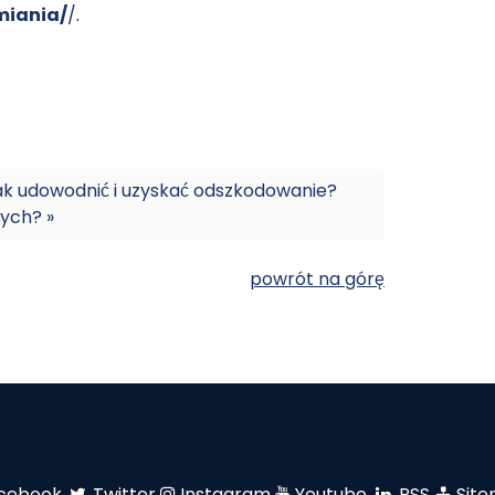
miania/
/
.
ak udowodnić i uzyskać odszkodowanie?
ych? »
powrót na górę
cebook
Twitter
Instagram
Youtube
RSS
Sit