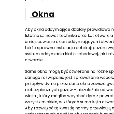
Okna
Aby okna oddymiające działały prawidłowo mu
Istotne są nawet technika oraz kąt otwarcia o
umiejscowienie okien oddymiających i otworó
także sprawna instalacja detekcji pożaru wy
system oddymiania klatki schodowej, jak i rów
otwarcie.
Same okna mogą być otwierane na różne sp
danego rozwiązania jest sprawdzenie współcz
przepływ dymu przez dane okno zawsze gwa
niebezpiecznych gazów – niezależnie od wa
wiatru, który mógłby wpychać dym z powro
wszystkim okien, w których suma kąta otwarci
Aby rozwiązać tę kwestię normy przewidują m