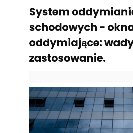
System oddymiania
schodowych - okna 
oddymiające: wady, 
zastosowanie.