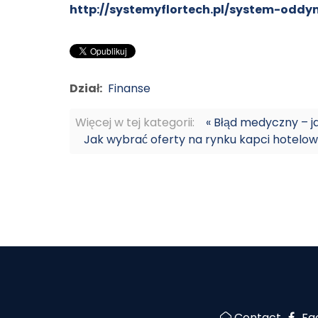
http://systemyflortech.pl/system-oddy
Dział:
Finanse
Więcej w tej kategorii:
« Błąd medyczny – j
Jak wybrać oferty na rynku kapci hotelow
Contact
Fa