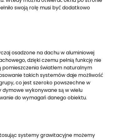
u. Wtedy można otwierać okna po stronie
pełniło swoją rolę musi być dodatkowo
czaj osadzone na dachu w aluminiowej
dachowego, dzięki czemu pełnią funkcję nie
ją pomieszczenia światłem naturalnym
tosowanie takich systemów daje możliwość
z grupy, co jest szeroko powszechne w
y dymowe wykonywane są w wielu
wanie do wymagań danego obiektu.
 Stosując systemy grawitacyjne możemy