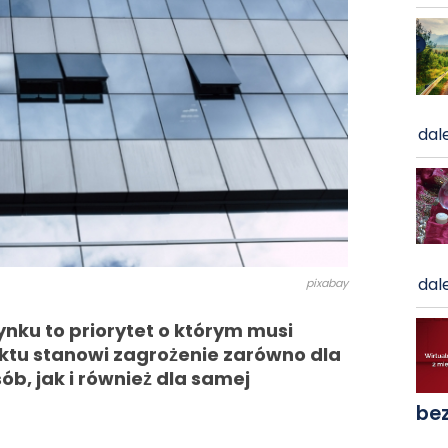
dale
dale
pixabay
ku to priorytet o którym musi
ektu stanowi zagrożenie zarówno dla
, jak i również dla samej
be