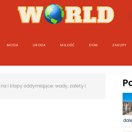
MODA
URODA
MIŁOŚĆ
DOM
ZAKUPY
P
 i klapy oddymiające: wady, zalety i
dale