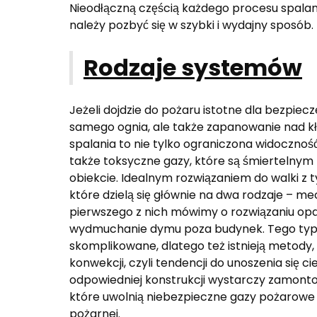
Nieodłączną częścią każdego procesu spalania
należy pozbyć się w szybki i wydajny sposób.
Rodzaje systemów
Jeżeli dojdzie do pożaru istotne dla bezpiec
samego ognia, ale także zapanowanie nad 
spalania to nie tylko ograniczona widocznoś
także toksyczne gazy, które są śmiertelny
obiekcie. Idealnym rozwiązaniem do walki 
które dzielą się głównie na dwa rodzaje – m
pierwszego z nich mówimy o rozwiązaniu opa
wydmuchanie dymu poza budynek. Tego typu 
skomplikowane, dlatego też istnieją metody,
konwekcji, czyli tendencji do unoszenia się c
odpowiedniej konstrukcji wystarczy zamont
które uwolnią niebezpieczne gazy pożarowe 
pożarnej.