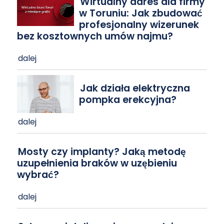
Wirtualny adres dla firmy
w Toruniu: Jak zbudować
profesjonalny wizerunek
bez kosztownych umów najmu?
dalej
Jak działa elektryczna
pompka erekcyjna?
dalej
Mosty czy implanty? Jaką metodę
uzupełnienia braków w uzębieniu
wybrać?
dalej