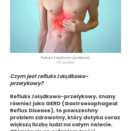
Refluks żołądkowo-przełykowy
fot: pixabay
Czym jest refluks żołądkowo-
przełykowy?
Refluks żołądkowo-przełykowy, znany
również jako GERD (Gastroesophageal
Reflux Disease), to powszechny
problem zdrowotny, który dotyka coraz
większą liczbę ludzi na całym świecie.