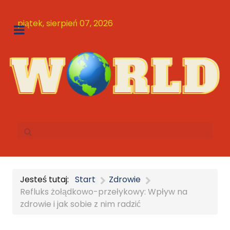
piątek, sierpień 07, 2026
Jesteś tutaj:
Start
Zdrowie
Refluks żołądkowo-przełykowy: Wpływ na
zdrowie i jak sobie z nim radzić