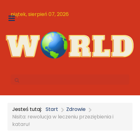
piątek, sierpień 07, 2026
Jesteś tutaj:
Start
Zdrowie
Nisita: rewolucja w leczeniu przeziębienia i
kataru!