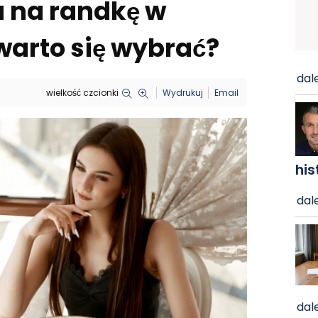
a na randkę w
warto się wybrać?
dale
wielkość czcionki
Wydrukuj
Email
his
dale
dale