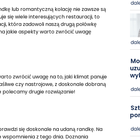
dale
ndkę lub romantyczną kolację nie zawsze są
je się wiele interesujących restauracji, to
cji, która zadowoli naszą drugą połówkę
a jakie aspekty warto zwrócić uwagę
dale
Mo
uzu
wy
to zwrócić uwagę na to, jaki klimat panuje
ałaśliwe czy nastrojowe, z doskonale dobraną
dale
polecamy drugie rozwiązanie!
Szt
po
dale
prawdzi się doskonale na udaną randkę. Na
e wspomnienia z tego dnia. Doznania