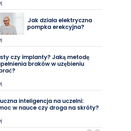
j
Jak działa elektryczna
pompka erekcyjna?
j
sty czy implanty? Jaką metodę
pełnienia braków w uzębieniu
brać?
j
uczna inteligencja na uczelni:
moc w nauce czy droga na skróty?
j