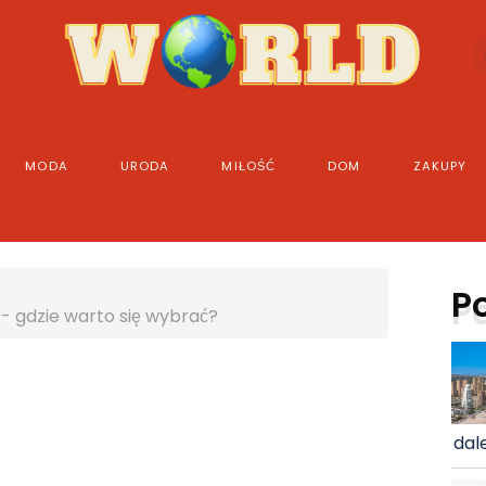
MODA
URODA
MIŁOŚĆ
DOM
ZAKUPY
P
- gdzie warto się wybrać?
dale