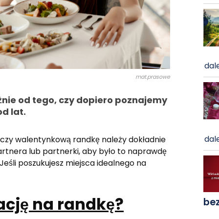
dale
mat.prasowe
żnie od tego, czy dopiero poznajemy
d lat.
dale
 czy walentynkową randkę należy dokładnie
artnera lub partnerki, aby było to naprawdę
eśli poszukujesz miejsca idealnego na
ację na randkę?
be