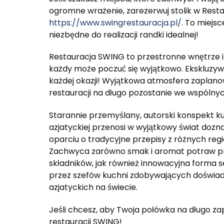
ogromne wrażenie, zarezerwuj stolik w Rest
https://www.swingrestauracja.pl/
. To miejs
niezbędne do realizacji randki idealnej!
Restauracja SWING to przestronne wnętrze i
każdy może poczuć się wyjątkowo. Ekskluzyw
każdej okazji! Wyjątkowa atmosfera zaplano
restauracji na długo pozostanie we wspóln
Starannie przemyślany, autorski konspekt ku
azjatyckiej przenosi w wyjątkowy świat do
oparciu o tradycyjne przepisy z różnych reg
Zachwyca zarówno smak i aromat potraw pr
składników, jak również innowacyjna forma 
przez szefów kuchni zdobywających doświad
azjatyckich na świecie.
Jeśli chcesz, aby Twoja połówka na długo zap
restauracji SWING!