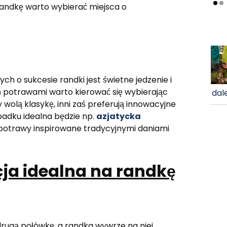
andkę warto wybierać miejsca o
 o sukcesie randki jest świetne jedzenie i
 potrawami warto kierować się wybierając
dale
 wolą klasykę, inni zaś preferują innowacyjne
adku idealna będzie np.
azjatycka
i potrawy inspirowane tradycyjnymi daniami
ja idealna na randkę
drugą połówkę, a randka wywrze na niej