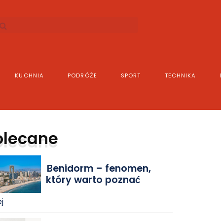
KUCHNIA
PODRÓŻE
SPORT
TECHNIKA
olecane
Benidorm – fenomen,
który warto poznać
j