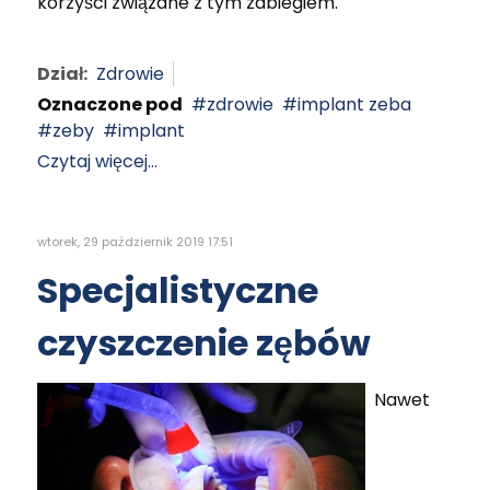
korzyści związane z tym zabiegiem.
Dział:
Zdrowie
Oznaczone pod
zdrowie
implant zeba
zeby
implant
Czytaj więcej...
wtorek, 29 październik 2019 17:51
Specjalistyczne
czyszczenie zębów
Nawet