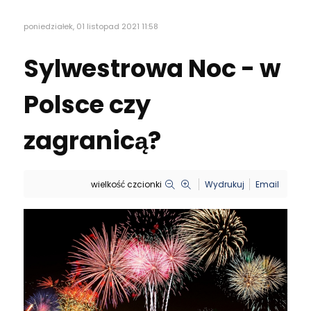
poniedziałek, 01 listopad 2021 11:58
Sylwestrowa Noc - w
Polsce czy
zagranicą?
wielkość czcionki
Wydrukuj
Email