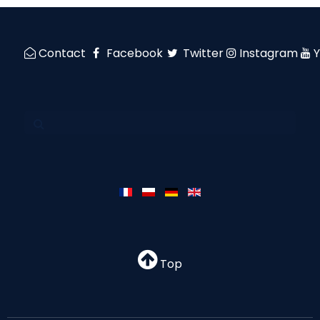
Contact
Facebook
Twitter
Instagram
Top