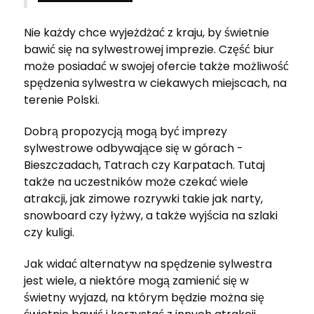
Nie każdy chce wyjeżdżać z kraju, by świetnie
bawić się na sylwestrowej imprezie. Część biur
może posiadać w swojej ofercie także możliwość
spędzenia sylwestra w ciekawych miejscach, na
terenie Polski.
Dobrą propozycją mogą być imprezy
sylwestrowe odbywające się w górach -
Bieszczadach, Tatrach czy Karpatach. Tutaj
także na uczestników może czekać wiele
atrakcji, jak zimowe rozrywki takie jak narty,
snowboard czy łyżwy, a także wyjścia na szlaki
czy kuligi.
Jak widać alternatyw na spędzenie sylwestra
jest wiele, a niektóre mogą zamienić się w
świetny wyjazd, na którym będzie można się