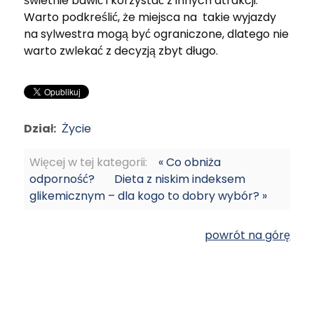
świetnie bawić i korzystać z innych atrakcji.
Warto podkreślić, że miejsca na takie wyjazdy
na sylwestra mogą być ograniczone, dlatego nie
warto zwlekać z decyzją zbyt długo.
Dział:
Życie
Więcej w tej kategorii:
« Co obniża
odporność?
Dieta z niskim indeksem
glikemicznym – dla kogo to dobry wybór? »
powrót na górę