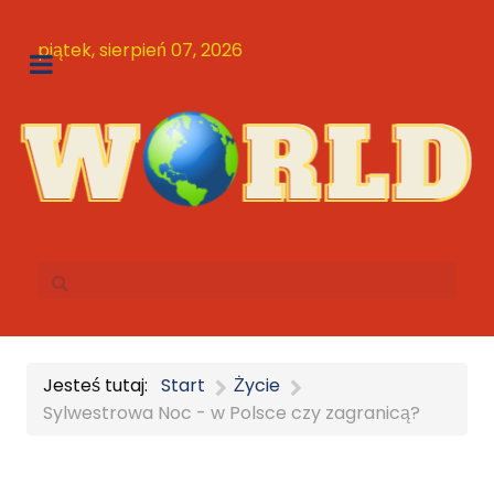
piątek, sierpień 07, 2026
Jesteś tutaj:
Start
Życie
Sylwestrowa Noc - w Polsce czy zagranicą?